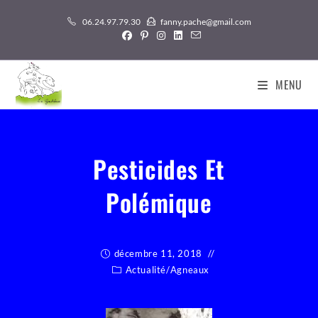
Skip
06.24.97.79.30
fanny.pache@gmail.com
to
content
MENU
Pesticides Et
Polémique
décembre 11, 2018
Actualité
/
Agneaux