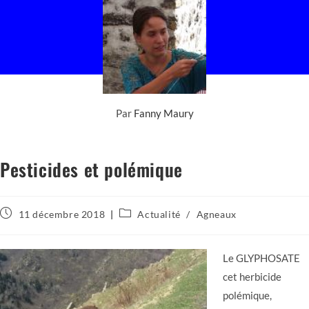
Par
Fanny Maury
Pesticides et polémique
Publication
Post
11 décembre 2018
Actualité
/
Agneaux
publiée :
category:
Le GLYPHOSATE
cet herbicide
polémique,