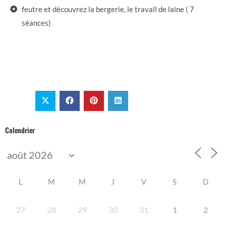
feutre et découvrez la bergerie, le travail de laine ( 7
séances)
Calendrier
L
M
M
J
V
S
D
27
28
29
30
31
1
2