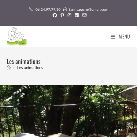
06.24.97.79.30
fanny.pache@gmail.com
MENU
Les animations
>
Les animations