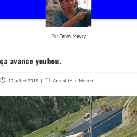
Par
Fanny Maury
ça avance youhou.
Publication
Post
10 juillet 2019
Actualité
/
Mantet
publiée :
category: