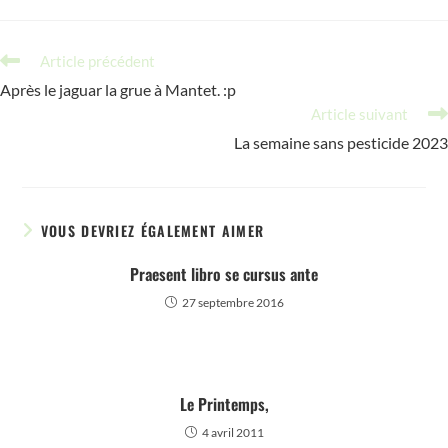
Read
Article précédent
more
Après le jaguar la grue à Mantet. :p
articles
Article suivant
La semaine sans pesticide 2023
VOUS DEVRIEZ ÉGALEMENT AIMER
Praesent libro se cursus ante
27 septembre 2016
Le Printemps,
4 avril 2011