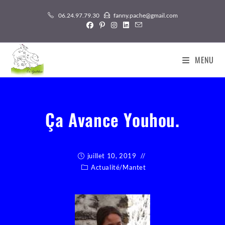
Skip
06.24.97.79.30
fanny.pache@gmail.com
to
content
MENU
Ça Avance Youhou.
juillet 10, 2019
Actualité
/
Mantet