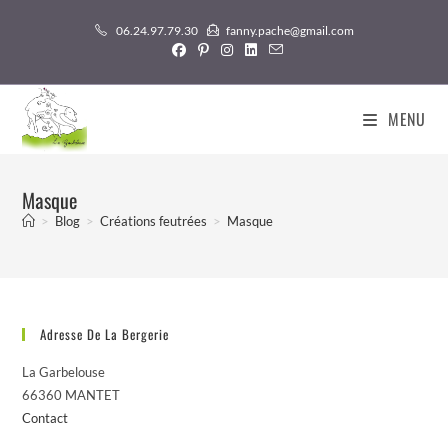
Skip
06.24.97.79.30
fanny.pache@gmail.com
to
content
MENU
Masque
>
Blog
>
Créations feutrées
>
Masque
Adresse De La Bergerie
La Garbelouse
66360 MANTET
Contact