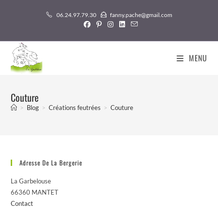
Skip
06.24.97.79.30
fanny.pache@gmail.com
to
content
MENU
Couture
>
Blog
>
Créations feutrées
>
Couture
Adresse De La Bergerie
La Garbelouse
66360 MANTET
Contact