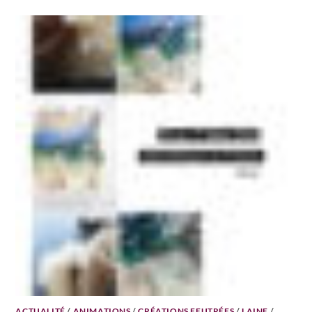
ACTUALITÉ
/
ANIMATIONS
/
CRÉATIONS FEUTRÉES
/
LAINE
/