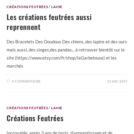
CRÉATIONS FEUTRÉES
/
LAINE
Les créations feutrées aussi
reprennent
Des Bracelets Des Doudous Des chiens, des lapins et des ours
mais aussi, des singes,des pandas... à retrouver bientôt sur le
site (https://www.etsy.com/fr/shop/laGarbelouse) et les
marchés
0 COMMENTAIRE
12 MAI 2019
CRÉATIONS FEUTRÉES
/
LAINE
Créations Feutrées
Incroyable, après 3 ans de tests, d’apprentissage et de