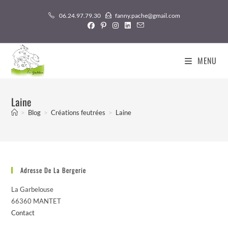
Skip
06.24.97.79.30
fanny.pache@gmail.com
to
content
MENU
Laine
>
Blog
>
Créations feutrées
>
Laine
Adresse De La Bergerie
La Garbelouse
66360 MANTET
Contact