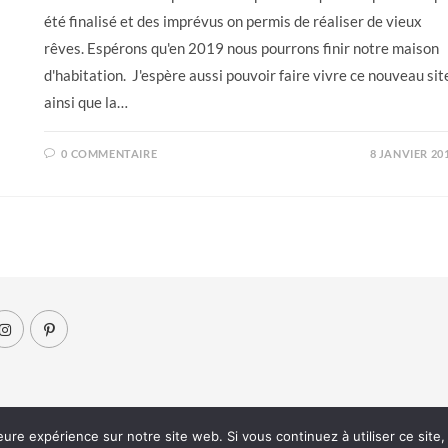
été finalisé et des imprévus on permis de réaliser de vieux
rêves. Espérons qu'en 2019 nous pourrons finir notre maison
d'habitation. J'espère aussi pouvoir faire vivre ce nouveau sit
ainsi que la…
0 COMMENTAIRE
8 JANVIER 20
eure expérience sur notre site web. Si vous continuez à utiliser ce sit
© Copyright - Fanny Maury
contactez moi