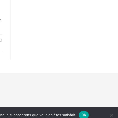
e
19
e, nous supposerons que vous en êtes satisfait.
OK